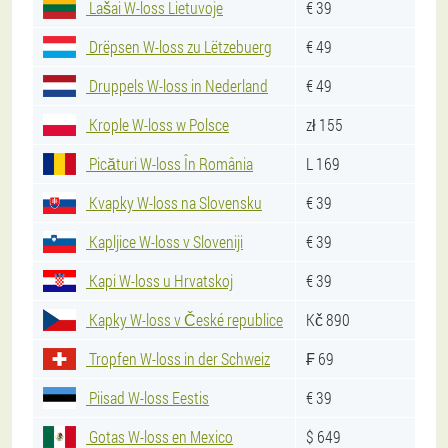
Lašai W-loss Lietuvoje
€ 39
Drëpsen W-loss zu Lëtzebuerg
€ 49
Druppels W-loss in Nederland
€ 49
Krople W-loss w Polsce
zł 155
Picături W-loss În România
L 169
Kvapky W-loss na Slovensku
€ 39
Kapljice W-loss v Sloveniji
€ 39
Kapi W-loss u Hrvatskoj
€ 39
Kapky W-loss v České republice
Kč 890
Tropfen W-loss in der Schweiz
₣ 69
Piisad W-loss Eestis
€ 39
Gotas W-loss en Mexico
$ 649