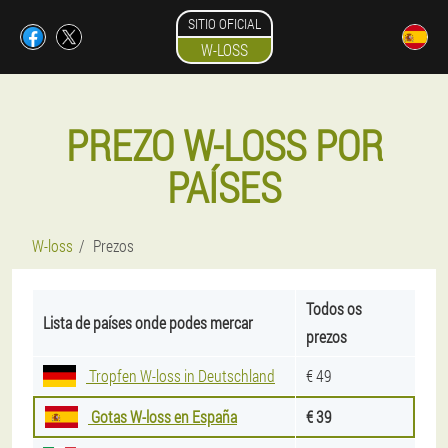
SITIO OFICIAL
W-LOSS
PREZO W-LOSS POR
PAÍSES
W-loss
Prezos
Todos os
Lista de países onde podes mercar
prezos
Tropfen W-loss in Deutschland
€ 49
Gotas W-loss en España
€ 39