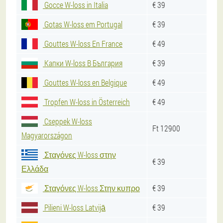
Gocce W-loss in Italia
€ 39
Gotas W-loss em Portugal
€ 39
Gouttes W-loss En France
€ 49
Капки W-loss В България
€ 39
Gouttes W-loss en Belgique
€ 49
Tropfen W-loss in Österreich
€ 49
Cseppek W-loss
Ft 12900
Magyarországon
Σταγόνες W-loss στην
€ 39
Ελλάδα
Σταγόνες W-loss Στην κυπρο
€ 39
Pilieni W-loss Latvijā
€ 39