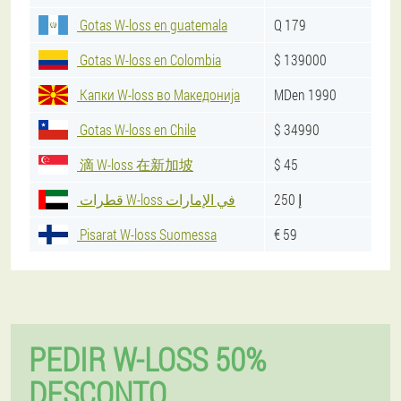
Gotas W-loss en guatemala
Q 179
Gotas W-loss en Colombia
$ 139000
Капки W-loss во Македонија
MDen 1990
Gotas W-loss en Chile
$ 34990
滴 W-loss 在新加坡
$ 45
إ 250
قطرات W-loss في الإمارات
Pisarat W-loss Suomessa
€ 59
PEDIR W-LOSS 50%
DESCONTO